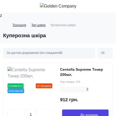
z
Тонізація
Тип шкіри
Куперозна шкіра
Куперозна шкіра
Centella Supreme Тонер
200мл.
Код товару:
103
в наявності
новинка
хіт продажу
2
популярний
912 грн.
До кошика