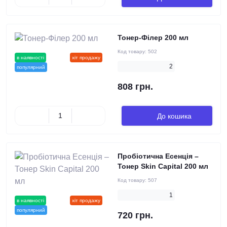
Тонер-Філер 200 мл
Код товару:
502
в наявності
новинка
хіт продажу
2
популярний
808 грн.
До кошика
Пробіотична Есенція –
Тонер Skin Capital 200 мл
Код товару:
507
1
в наявності
новинка
хіт продажу
популярний
720 грн.