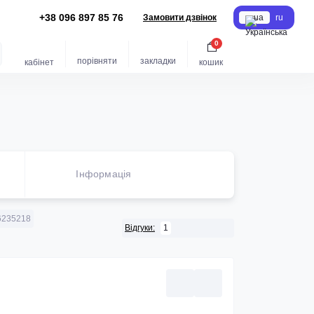
+38 096 897 85 76
Замовити дзвінок
ua
ru
0
порівняти
закладки
кабінет
кошик
Iнформація
6235218
1
Відгуки: