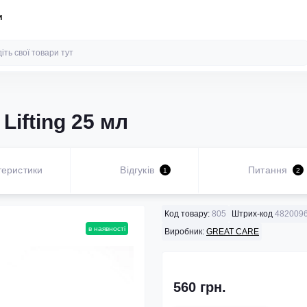
и
Lifting 25 мл
теристики
Відгуків
Питання
1
2
Код товару:
805
Штрих-код
482009
в наявності
Виробник:
GREAT CARE
560 грн.