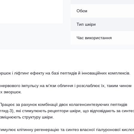
Обєм
Тип шкіри
Час використання
шок і ліфтинг ефекту на базі пептидів й інноваційних комплексів.
 нервового імпульсу на м'язи обличчя і розслаблює їх, таким чином
их зморшок.
 Працює за рахунок комбінації двох колагенсинтезуючих пептидів
птид-3), які стимулюють рецептори шкіри, що відповідають за синте
 зміцнюють структуру шкіри.
тимулює клітинну регенерацію та синтез власної гіалуронової кисло