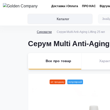
Доставка і Оплата
ПРО НАС
Відгук
Каталог
Сироватки
Серум Multi Anti-Aging Lifting 25 мл
Серум Multi Anti-Aging 
Все про товар
Харак
новинка
хіт продажу
популярний