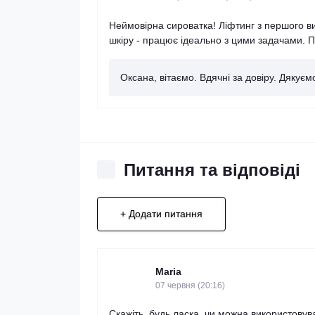
Неймовірна сироватка! Ліфтинг з першого ви
шкіру - працює ідеально з цими задачами. 
Оксана, вітаємо. Вдячні за довіру. Дякує
Питання та відповіді
+ Додати питання
Maria
07 червня (20:16)
Скажіть, будь ласка, чи можна використовув