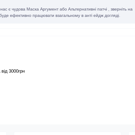
ас є чудова Маска Аргумент або Альтернативні патчі , зверніть на
ing буде ефективно працювати взагальному в анті ейдж догляді.
 від 3000грн