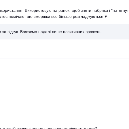
користання. Використовую на ранок, щоб зняти набряки і "натягнут
Плюс помічаю, що зморшки все більше розгладжуються ♥
мо за відгук. Бажаємо надалі лише позитивних вражень!
ати засіб ввечері перед нанесенням нічного крему?