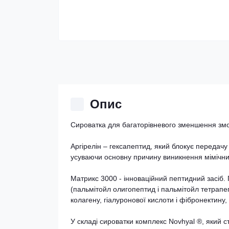
Опис
Сироватка для багаторівневого зменшення змор
Аргірелін – гексапептид, який блокує передачу
усуваючи основну причину виникнення мімічн
Матрикс 3000 - інноваційний пептидний засіб.
(пальмітойл олигопептид і пальмітойл тетрапе
колагену, гіалуронової кислоти і фібронектину,
У складі сироватки комплекс Novhyal ®, який с