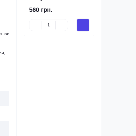
560 грн.
івнює
ри,
.