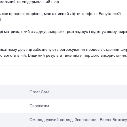
ермальний та епідермальний шар.
ьнює процеси старіння, має активний ліфтинг-ефект. Easyliance® -
ї.
і матрикс, який згладжує зморшки, розгладжує і підтягує шкіру, вир
ікатному догляді забезпечують регресування процесів старіння шкі
ю вологи в ній. Видимий результат вже після першого використання
Great Care
Сироватки
Омолоджуючий догляд, Зволоження, Ефект Ботоксу