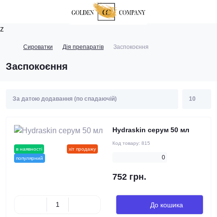
z
Сироватки
Дія препаратів
Заспокоєння
Заспокоєння
Hydraskin серум 50 мл
Код товару:
815
в наявності
новинка
хіт продажу
0
популярний
752 грн.
До кошика