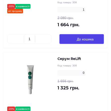
Код товару:
306
-20%
в наявності
новинка
1
хіт продажу
2 080 грн.
1 664 грн.
До кошика
Серум ReLift
Код товару:
308
0
1 656 грн.
1 325 грн.
-20%
в наявності
новинка