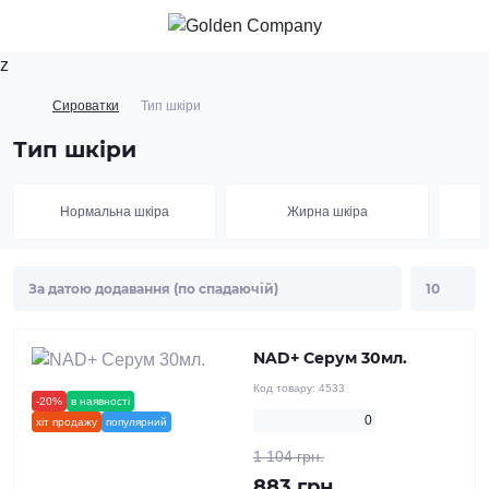
z
Сироватки
Тип шкіри
Тип шкіри
Нормальна шкіра
Жирна шкіра
NAD+ Серум 30мл.
Код товару:
4533
-20%
в наявності
новинка
0
хіт продажу
популярний
1 104 грн.
883 грн.