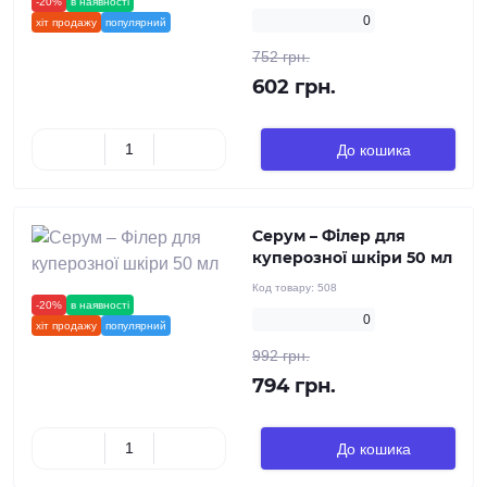
-20%
в наявності
новинка
0
хіт продажу
популярний
752 грн.
602 грн.
До кошика
Серум – Філер для
куперозної шкіри 50 мл
Код товару:
508
-20%
в наявності
новинка
0
хіт продажу
популярний
992 грн.
794 грн.
До кошика