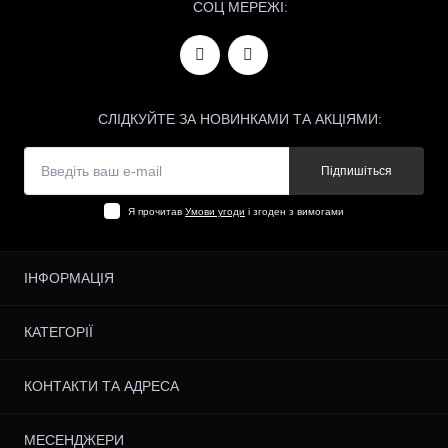
СОЦ МЕРЕЖІ:
СЛІДКУЙТЕ ЗА НОВИНКАМИ ТА АКЦІЯМИ:
Підпишіться
Я прочитав
Умови угоди
і згоден з вимогами
ІНФОРМАЦІЯ
Відгуки
КАТЕГОРІЇ
Доставка і Оплата
Договір публічної оферти
Очищення
КОНТАКТИ ТА АДРЕСА
Зворотній зв’язок
Тонізація
Виробники
Пілінги
м. Київ, вул. Спаська, 5
Акції
МЕСЕНДЖЕРИ
Маски