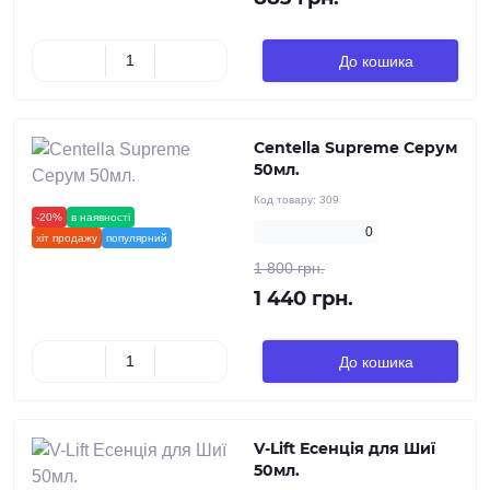
До кошика
Centella Supremе Серум
50мл.
Код товару:
309
-20%
в наявності
новинка
0
хіт продажу
популярний
1 800 грн.
1 440 грн.
До кошика
V-Lift Есенція для Шиї
50мл.