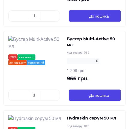
До кошика
Бустер Multi-Active 50
мл
Код товару:
535
-20%
в наявності
новинка
0
хіт продажу
популярний
1 208 грн.
966 грн.
До кошика
Hydraskin серум 50 мл
Код товару:
815