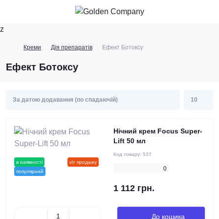
z
Креми
Дія препаратів
Ефект Ботоксу
Ефект Ботоксу
Нічний крем Focus Super-
Lift 50 мл
Код товару:
537
в наявності
новинка
хіт продажу
0
популярний
1 112 грн.
До кошика