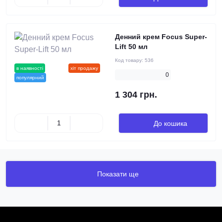
Денний крем Focus Super-
Lift 50 мл
Код товару:
536
в наявності
новинка
хіт продажу
0
популярний
1 304 грн.
До кошика
Показати ще