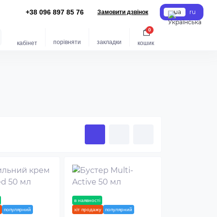
+38 096 897 85 76
ua
ru
Замовити дзвінок
0
порівняти
закладки
кабінет
кошик
новинка
в наявності
новинка
популярний
хіт продажу
популярний