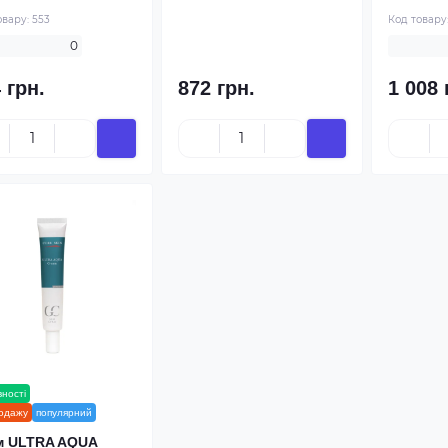
овару:
553
Код товару
0
 грн.
872 грн.
1 008 
вності
новинка
родажу
популярний
м ULTRA AQUA