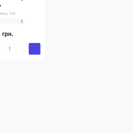
л
овару:
548
2
 грн.
Пілінг
Серум
з каламіном та
Серум з коензимом Q10
амідом