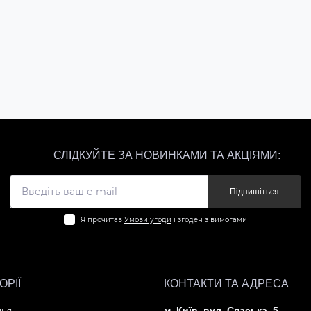
Купити
Купити
СЛІДКУЙТЕ ЗА НОВИНКАМИ ТА АКЦІЯМИ:
Підпишіться
Я прочитав
Умови угоди
і згоден з вимогами
ОРІЇ
КОНТАКТИ ТА АДРЕСА
м. Київ, вул. Спаська, 5
ння