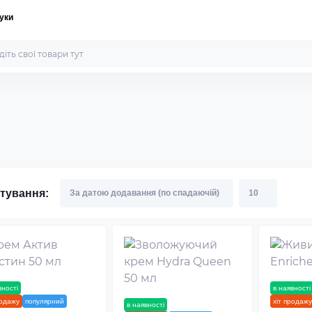
уки
тування:
вності
новинка
в наявності
родажу
популярний
хіт продажу
в наявності
новинка