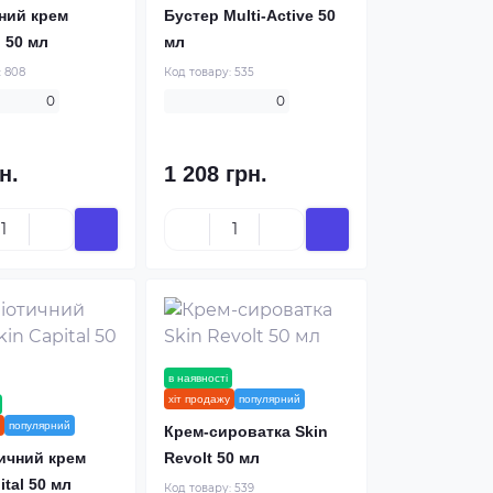
ний крем
Бустер Multi-Active 50
 50 мл
мл
:
808
Код товару:
535
0
0
н.
1 208 грн.
в наявності
новинка
хіт продажу
популярний
новинка
популярний
Крем-сироватка Skin
ичний крем
Revolt 50 мл
ital 50 мл
Код товару:
539