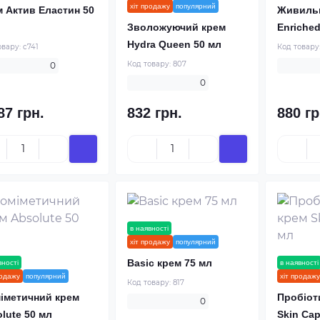
хіт продажу
популярний
 Актив Еластин 50
Живиль
Зволожуючий крем
Enriched
Hydra Queen 50 мл
овару:
c741
Код товару
Код товару:
807
0
0
87 грн.
832 грн.
880 гр
в наявності
новинка
хіт продажу
популярний
Basic крем 75 мл
вності
новинка
в наявності
родажу
популярний
хіт продажу
Код товару:
817
іметичний крем
Пробіот
0
lute 50 мл
Skin Cap