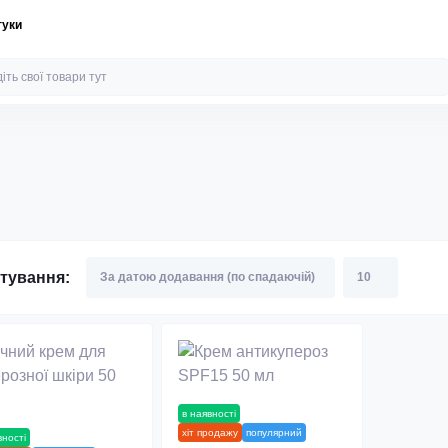
гуки
тування:
в наявності
новинка
хіт продажу
популярний
вності
новинка