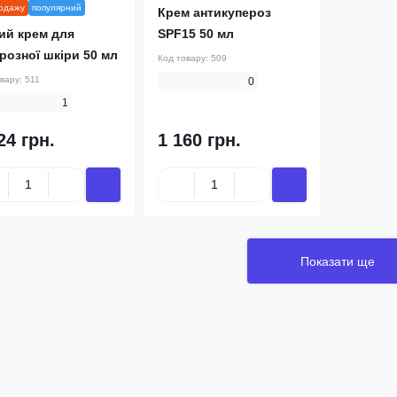
родажу
популярний
Крем антикупероз
ий крем для
SPF15 50 мл
розної шкіри 50 мл
Код товару:
509
овару:
511
0
1
24 грн.
1 160 грн.
Показати ще