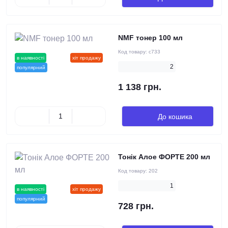
NMF тонер 100 мл
Код товару:
c733
в наявності
новинка
хіт продажу
2
популярний
1 138 грн.
До кошика
Тонік Алое ФОРТЕ 200 мл
Код товару:
202
1
в наявності
новинка
хіт продажу
популярний
728 грн.