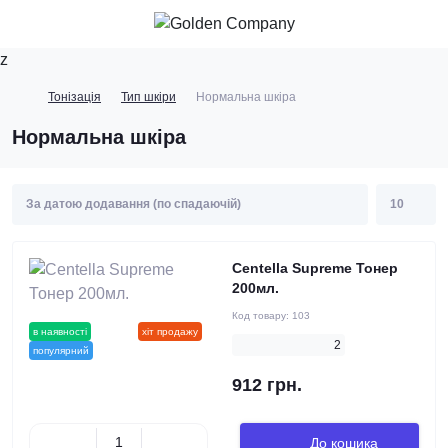
z
Тонізація
Тип шкіри
Нормальна шкіра
Нормальна шкіра
Centella Supreme Тонер
200мл.
Код товару:
103
в наявності
новинка
хіт продажу
2
популярний
912 грн.
До кошика