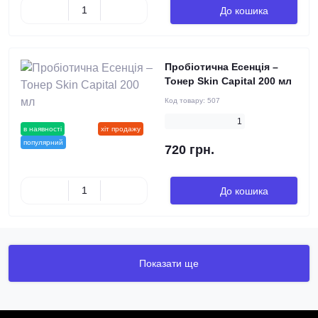
До кошика
Пробіотична Есенція –
Тонер Skin Capital 200 мл
Код товару:
507
1
в наявності
новинка
хіт продажу
популярний
720 грн.
До кошика
Показати ще