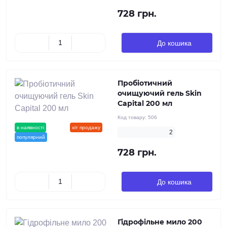
728 грн.
До кошика
Пробіотичний
очищуючий гель Skin
Capital 200 мл
Код товару:
506
в наявності
новинка
хіт продажу
2
популярний
728 грн.
До кошика
Гідрофільне мило 200