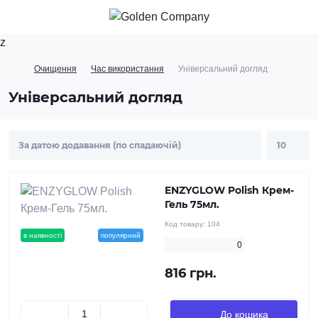
z
Очищення
Час використання
Універсальний догляд
Універсальний догляд
ENZYGLOW Polish Крем-
Гель 75мл.
Код товару:
104
в наявності
новинка
популярний
0
816 грн.
До кошика