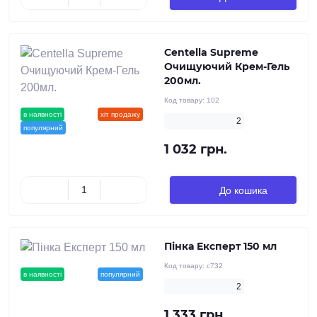
Centella Supreme
Очищуючий Крем-Гель
200мл.
Код товару:
102
в наявності
новинка
хіт продажу
2
популярний
1 032 грн.
До кошика
Пінка Експерт 150 мл
Код товару:
c732
в наявності
новинка
популярний
2
1 333 грн.