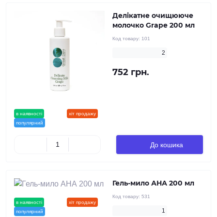
Делікатне очищююче
молочко Grape 200 мл
Код товару:
101
2
752 грн.
в наявності
новинка
хіт продажу
популярний
До кошика
Гель-мило АНА 200 мл
Код товару:
531
в наявності
новинка
хіт продажу
1
популярний