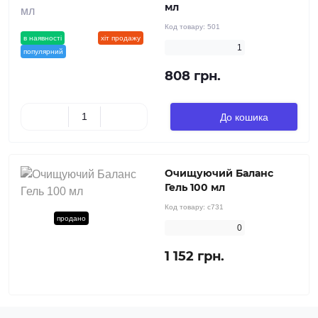
мл
Код товару:
501
в наявності
новинка
хіт продажу
1
популярний
808 грн.
До кошика
Очищуючий Баланс
Гель 100 мл
Код товару:
c731
новинка
продано
0
1 152 грн.